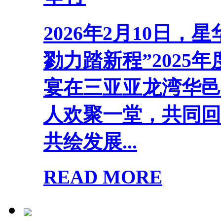
2026年2月10日
勠力踏新程”2025
宴在三亚亚龙湾华邑
人欢聚一堂，共同回
共绘发展...
READ MORE