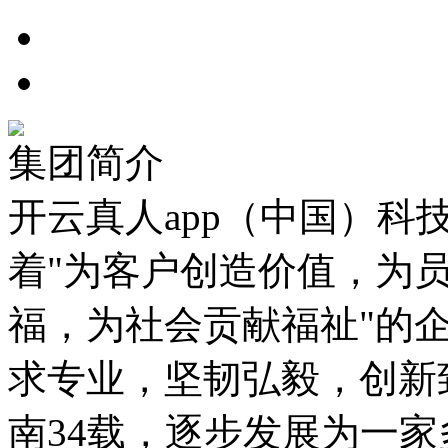
集团简介
开云真人app（中国）科技
着"为客户创造价值，为
福，为社会贡献福祉"的
求专业，坚韧弘毅，创新
南34载，逐步发展为一