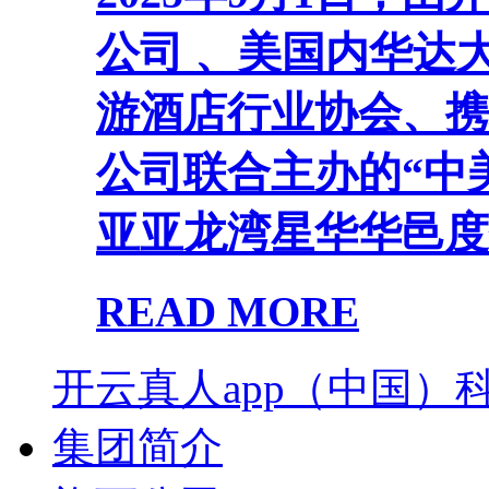
公司 、美国内华达
游酒店行业协会、携
公司联合主办的“中
亚亚龙湾星华华邑度假
READ MORE
开云真人app（中国）
集团简介