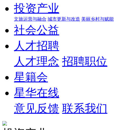
投资产业
文旅运营与融合
城市更新与改造
美丽乡村与赋能
社会公益
人才招聘
人才理念
招聘职位
星籍会
星华在线
意见反馈
联系我们