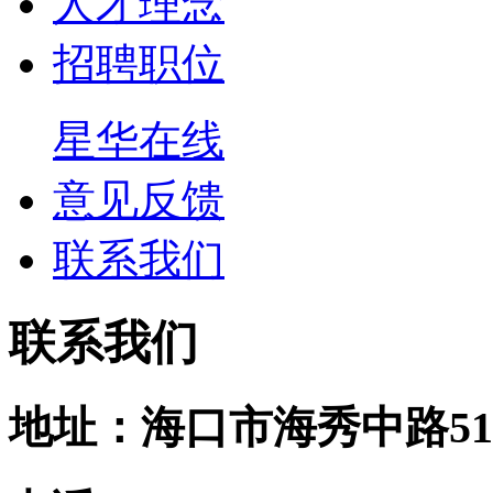
人才理念
招聘职位
星华在线
意见反馈
联系我们
联系我们
地址：海口市海秀中路51