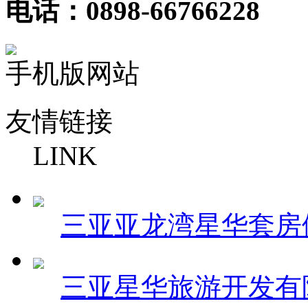
电话：0898-66766228
手机版网站
友情链接
LINK
三亚亚龙湾星华套房
三亚星华旅游开发有