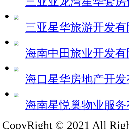
三亚亚龙湾星华套房
三亚星华旅游开发有
海南中田旅业开发有
海口星华房地产开发
海南星悦巢物业服务
CopyRight © 2021 All 