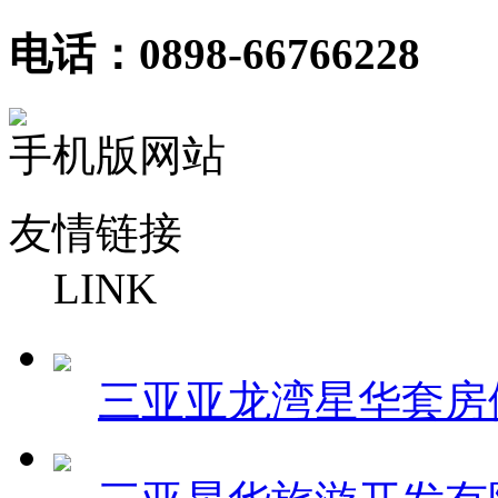
电话：0898-66766228
手机版网站
友情链接
LINK
三亚亚龙湾星华套房