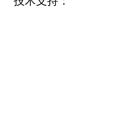
技术支持：