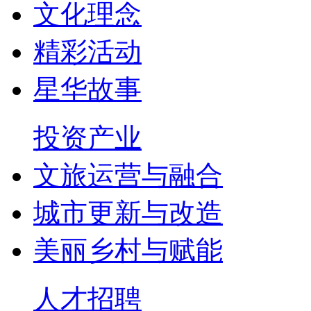
文化理念
精彩活动
星华故事
投资产业
文旅运营与融合
城市更新与改造
美丽乡村与赋能
人才招聘