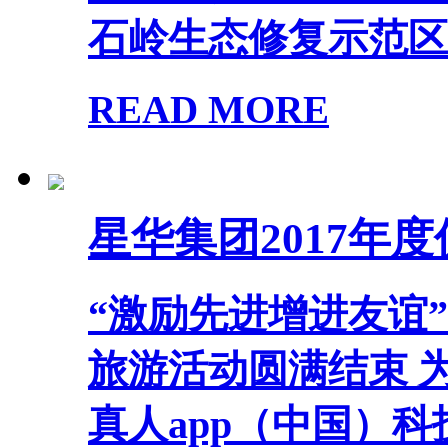
石岭生态修复示范区
READ MORE
星华集团2017年
“激励先进增进友谊”
旅游活动圆满结束 
真人app（中国）