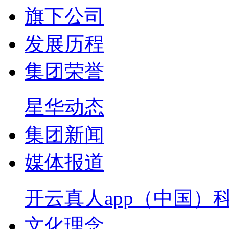
旗下公司
发展历程
集团荣誉
星华动态
集团新闻
媒体报道
开云真人app（中国）
文化理念