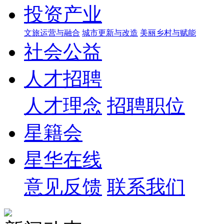
投资产业
文旅运营与融合
城市更新与改造
美丽乡村与赋能
社会公益
人才招聘
人才理念
招聘职位
星籍会
星华在线
意见反馈
联系我们