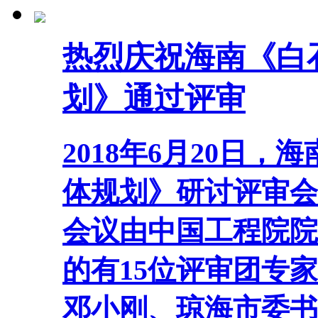
热烈庆祝海南《白
划》通过评审
2018年6月20日
体规划》研讨评审会
会议由中国工程院院
的有15位评审团专
邓小刚、琼海市委书记