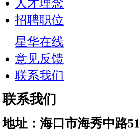
人才理念
招聘职位
星华在线
意见反馈
联系我们
联系我们
地址：海口市海秀中路51