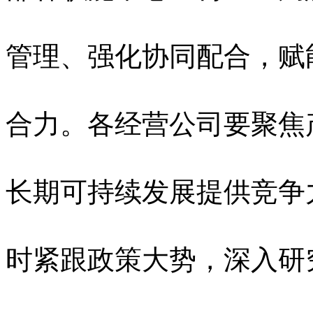
管理、强化协同配合，赋
合力。各经营公司要聚焦
长期可持续发展提供竞争
时紧跟政策大势，深入研