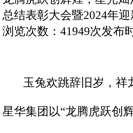
总结表彰大会暨2024年
浏览次数：41949次
发布时间
玉兔欢跳辞旧岁，祥龙腾飞
星华集团以“龙腾虎跃创