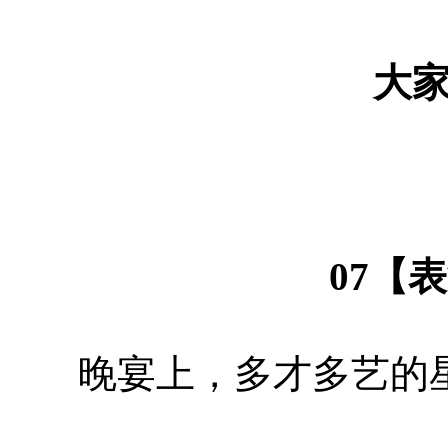
大
07【
晚宴上，多才多艺的星