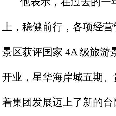
他表示，在过去的一年
上，稳健前行，各项经营
景区获评国家 4A 级旅
开业，星华海岸城五期、贵州
着集团发展迈上了新的台