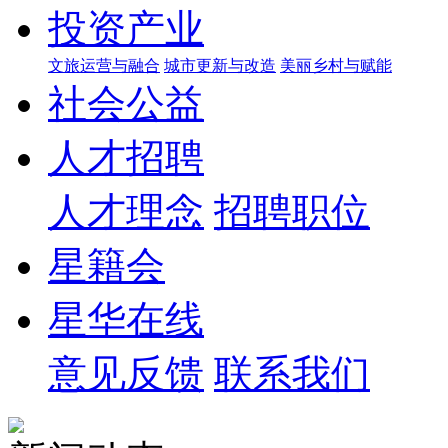
投资产业
文旅运营与融合
城市更新与改造
美丽乡村与赋能
社会公益
人才招聘
人才理念
招聘职位
星籍会
星华在线
意见反馈
联系我们