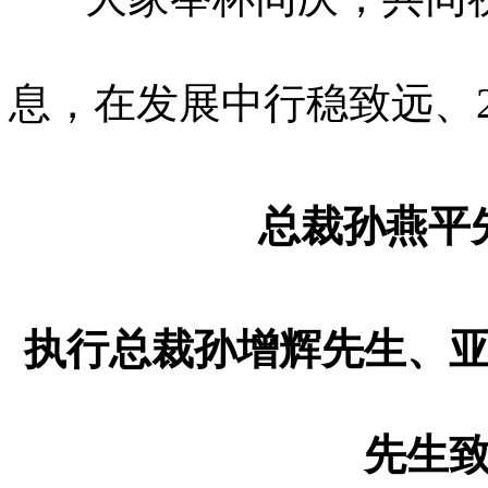
息，在发展中行稳致远、2
总裁孙燕平
执行总裁孙增辉先生、
先生