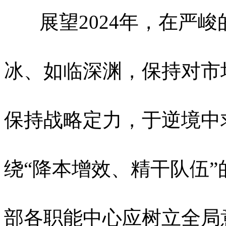
展望2024年，在严峻
冰、如临深渊，保持对市
保持战略定力，于逆境中
绕“降本增效、精干队伍
部各职能中心应树立全局