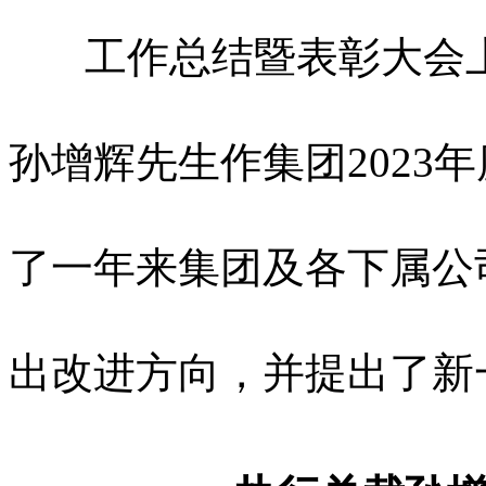
工作总结暨表彰大会上
孙增辉先生作集团2023
了一年来集团及各下属公
出改进方向，并提出了新