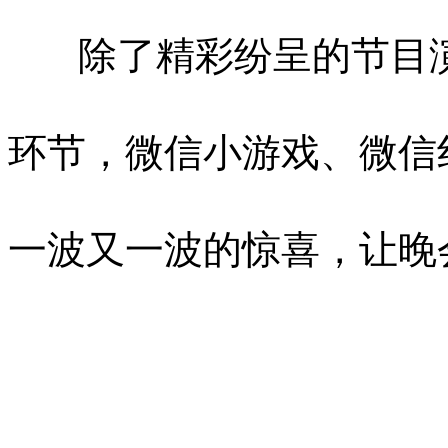
除了精彩纷呈的节目演
环节，微信小游戏、微信
一波又一波的惊喜，让晚