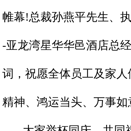
帷幕!总裁孙燕平先生、
-亚龙湾星华华邑酒店总
词，祝愿全体员工及家人
精神、鸿运当头、万事如
大家举杯同庆，共同祝