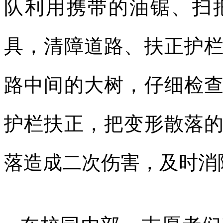
队利用携带的油锯、扫
具，清障道路、扶正护
路中间的大树，仔细检
护栏扶正，把变形散落
落造成二次伤害，及时消