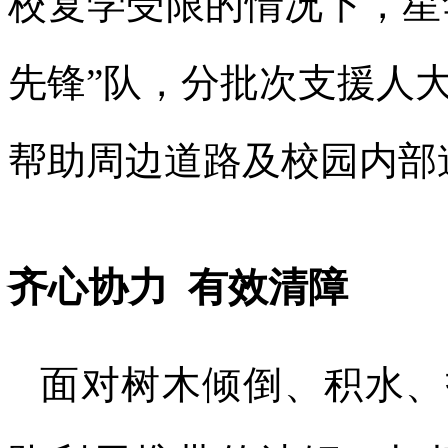
校复学受限的情况下，星
先锋”队，分批次支援人
帮助周边道路及校园内部
齐心协力 有效清障
面对树木倾倒、积水、