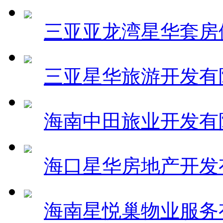
三亚亚龙湾星华套房
三亚星华旅游开发有
海南中田旅业开发有
海口星华房地产开发
海南星悦巢物业服务