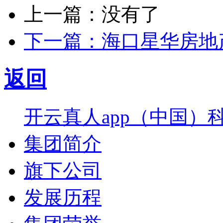
上一篇：没有了
下一篇：海口星华房地
返回
开云真人app（中国）
集团简介
旗下公司
发展历程