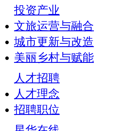
投资产业
文旅运营与融合
城市更新与改造
美丽乡村与赋能
人才招聘
人才理念
招聘职位
星华在线