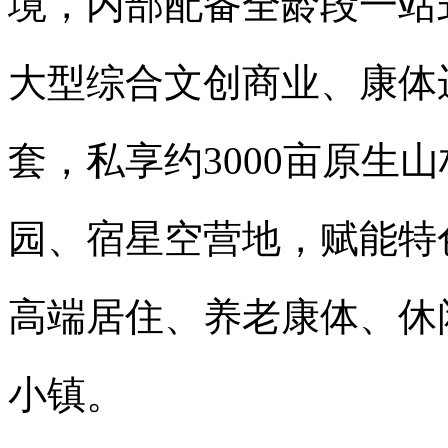
境，内部配备全龄段一站
大型综合文创商业、康体
套，私享约3000亩原生
园、宿星空营地，赋能特
高端居住、养老康体、休
小镇。