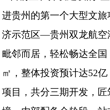
进贵州的第一个大型文旅
济示范区—贵州双龙航空
毗邻而居，轻松畅达全国
㎡，整体投资预计达52亿
项目，共分三期开发，匠筑