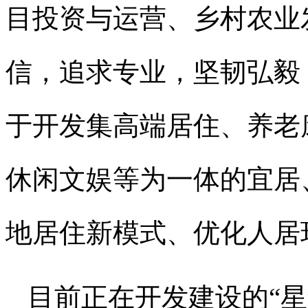
目投资与运营、乡村农业
信，追求专业，坚韧弘毅
于开发集高端居住、养老
休闲文娱等为一体的宜居
地居住新模式、优化人居
目前正在开发建设的“