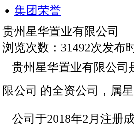
集团荣誉
贵州星华置业有限公司
浏览次数：31492次
发布时间
贵州星华置业有限公司是
限公司 的全资公司，属
公司于2018年2月注