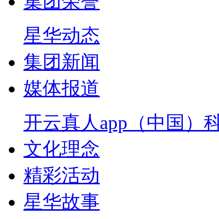
集团荣誉
星华动态
集团新闻
媒体报道
开云真人app（中国）
文化理念
精彩活动
星华故事